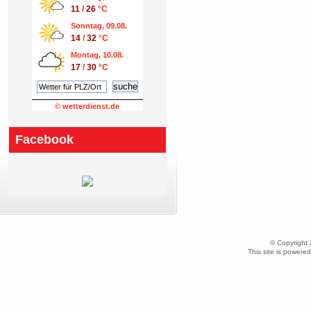
11
/
26
°C
Sonntag, 09.08.
14
/
32
°C
Montag, 10.08.
17
/
30
°C
© wetterdienst.de
Facebook
© Copyright
This site is powere