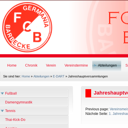
Home
Chronik
Verein
Vereinstermine
Abteilungen
S
Sie sind hier:
Home
»
Abteilungen
»
E-DART
»
Jahreshauptversammlungen
Jahreshaupt
Fußball
Damengymnastik
Previous page:
Vereinsmeis
Tennis
Nächste Seite:
1. Jahresha
Thai-Kick-Do