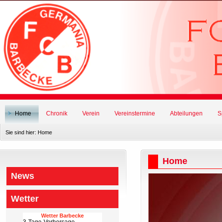
Home
Chronik
Verein
Vereinstermine
Abteilungen
S
Sie sind hier:
Home
Home
News
Wetter
Wetter Barbecke
3-Tage-Vorhersage