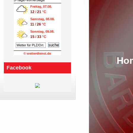
Freitag, 07.08.
12
/
21
°C
Samstag, 08.08.
11
/
26
°C
Sonntag, 09.08.
15
/
33
°C
© wetterdienst.de
Hom
Facebook